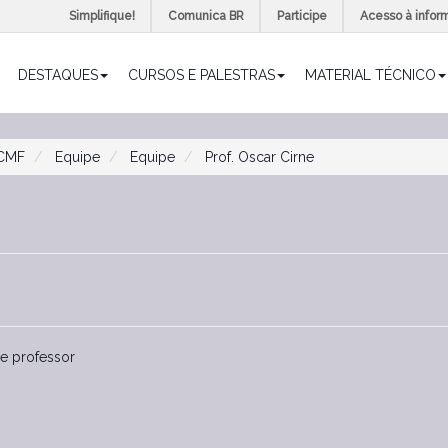
Simplifique!
Comunica BR
Participe
Acesso à infor
DESTAQUES
CURSOS E PALESTRAS
MATERIAL TÉCNICO
CMF
Equipe
Equipe
Prof. Oscar Cirne
 e professor