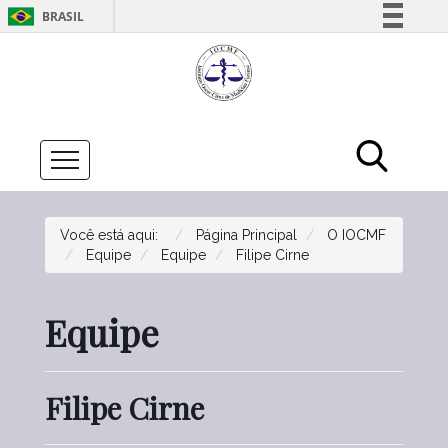
BRASIL
Simplifique!
Comunica BR
Participe
Acesso à informação
Legislação
Canais
Você está aqui:
Página Principal
O IOCMF
Equipe
Equipe
Filipe Cirne
Equipe
Filipe Cirne